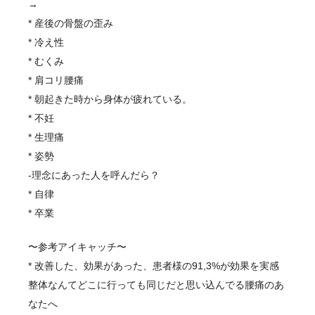
→
* 産後の骨盤の歪み
* 冷え性
* むくみ
* 肩コリ腰痛
* 朝起きた時から身体が疲れている。
* 不妊
* 生理痛
* 姿勢
-理念にあった人を呼んだら？
* 自律
* 卒業
〜参考アイキャッチ〜
* 改善した、効果があった、患者様の91,3%が効果を実感
整体なんてどこに行っても同じだと思い込んでる腰痛のあ
なたへ